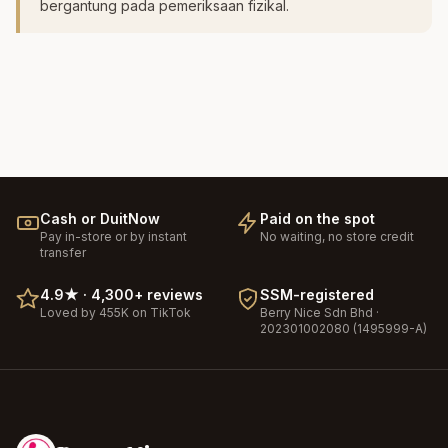
bergantung pada pemeriksaan fizikal.
Cash or DuitNow
Paid on the spot
Pay in-store or by instant
No waiting, no store credit
transfer
4.9
★ ·
4,300+
reviews
SSM-registered
Loved by 455K on TikTok
Berry Nice
Sdn Bhd ·
202301002080 (1495999-A)